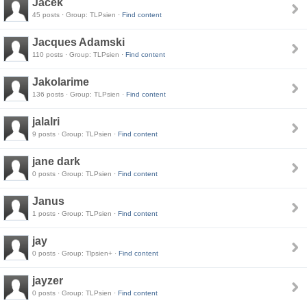
Jacek
45 posts · Group: TLPsien ·
Find content
Jacques Adamski
110 posts · Group: TLPsien ·
Find content
Jakolarime
136 posts · Group: TLPsien ·
Find content
jalalri
9 posts · Group: TLPsien ·
Find content
jane dark
0 posts · Group: TLPsien ·
Find content
Janus
1 posts · Group: TLPsien ·
Find content
jay
0 posts · Group: Tlpsien+ ·
Find content
jayzer
0 posts · Group: TLPsien ·
Find content