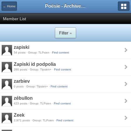
Poésie - Archives de Toute La Poésie - 2005 - 2006
← Home
Member List
Filter »
zapiski
54 posts · Group: TLPsien ·
Find content
Zapiski id podpolia
286 posts · Group: Tlpsien+ ·
Find content
zarbiev
0 posts · Group: Tlpsien+ ·
Find content
zébullon
423 posts · Group: TLPsien ·
Find content
Zeek
2,971 posts · Group: TLPsien ·
Find content