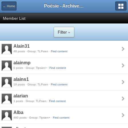
Poésie - Archives de Toute La Poésie - 2005 - 2006
← Home
Member List
Filter »
Alain31
48 posts · Group: TLPsien ·
Find content
alainmp
0 posts · Group: Tlpsien+ ·
Find content
alains1
19 posts · Group: TLPsien ·
Find content
alarian
1 posts · Group: TLPsien ·
Find content
Alba
460 posts · Group: Tlpsien+ ·
Find content