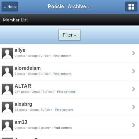
Poésie - Archives de Toute La Poésie - 2005 - 2006
← Home
Member List
Filter »
allye
0 posts · Group: TLPsien ·
Find content
aloredelam
2 posts · Group: TLPsien ·
Find content
ALTAR
237 posts · Group: TLPsien ·
Find content
alxsbrg
28 posts · Group: TLPsien ·
Find content
am13
0 posts · Group: Tlpsien+ ·
Find content