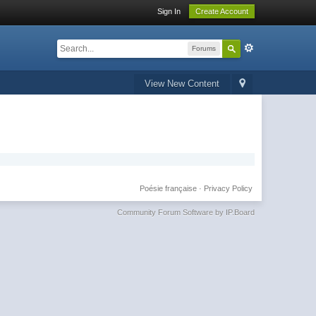
Sign In
Create Account
Forums
View New Content
Poésie française
·
Privacy Policy
Community Forum Software by IP.Board