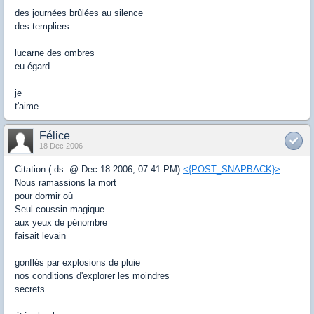
des journées brûlées au silence
des templiers
lucarne des ombres
eu égard
je
t'aime
Félice
18 Dec 2006
Citation (.ds. @ Dec 18 2006, 07:41 PM)
<{POST_SNAPBACK}>
Nous ramassions la mort
pour dormir où
Seul coussin magique
aux yeux de pénombre
faisait levain
gonflés par explosions de pluie
nos conditions d'explorer les moindres
secrets