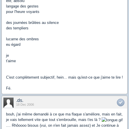
été, absolu
langage des gestes
pour l'heure voyants
des journées brûlées au silence
des templiers
lucarne des ombres
eu égard
je
t'aime
C'est complètement subjectif, hein... mais qu'est-ce que j'aime te lire !
Fé.
.ds.
18 Dec 2006
bouh, j'ai même demandé à ce que ma flaque s'améliore, mais en fait,
je vais tellement vite que tout s'embrouille, mais t'es là ?
.... Rhôoooo bisous (vui, on n'en fait jamais assez) et Je continue à