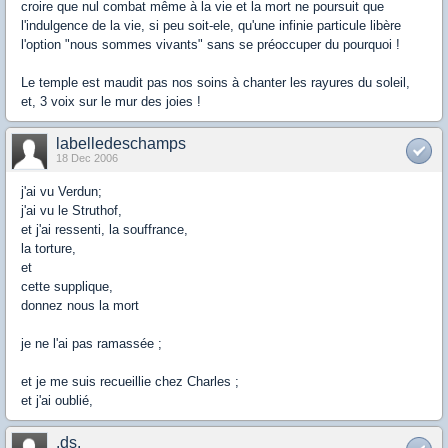
croire que nul combat même à la vie et la mort ne poursuit que
l'indulgence de la vie, si peu soit-ele, qu'une infinie particule libère
l'option "nous sommes vivants" sans se préoccuper du pourquoi !
Le temple est maudit pas nos soins à chanter les rayures du soleil,
et, 3 voix sur le mur des joies !
labelledeschamps
18 Dec 2006
j'ai vu Verdun;
j'ai vu le Struthof,
et j'ai ressenti, la souffrance,
la torture,
et
cette supplique,
donnez nous la mort
je ne l'ai pas ramassée ;
et je me suis recueillie chez Charles ;
et j'ai oublié,
.ds.