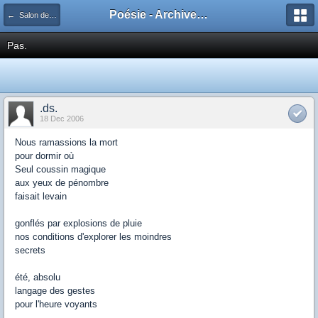
Poésie - Archives de Toute La Poésie - 2005 - 2006
← Salon de publication principal
Pas.
.ds.
18 Dec 2006
Nous ramassions la mort
pour dormir où
Seul coussin magique
aux yeux de pénombre
faisait levain
gonflés par explosions de pluie
nos conditions d'explorer les moindres
secrets
été, absolu
langage des gestes
pour l'heure voyants