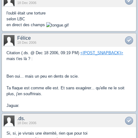
18 Dec 2006
l'oubli était une torture
selon LBC
en direct des champs
Félice
18 Dec 2006
Citation (.ds. @ Dec 18 2006, 09:19 PM)
<{POST_SNAPBACK}>
mais t'es là ? :
Ben oui... mais un peu en dents de scie.
Ta flaque est comme elle est. Et sans exagérer... qu'elle ne le soit
plus, j'en souffrirais.
Jaguar.
.ds.
18 Dec 2006
Si, si, je vivrais une éternité, rien que pour toi