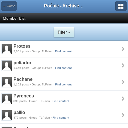
Poésie - Archives de Toute La Poésie - 2005 - 2006
← Home
Member List
Filter »
Protoss
3,001 posts · Group: TLPsien ·
Find content
peltador
1,455 posts · Group: TLPsien ·
Find content
Pachane
1,102 posts · Group: TLPsien ·
Find content
Pyrenees
898 posts · Group: TLPsien ·
Find content
pallio
879 posts · Group: TLPsien ·
Find content