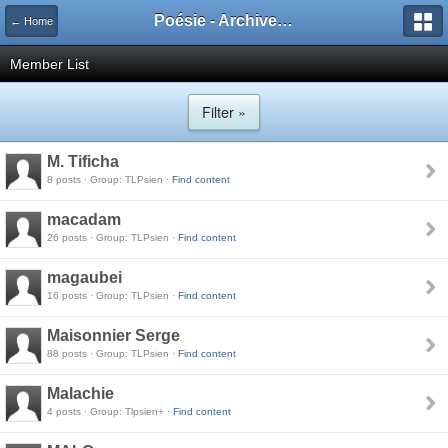
Poésie - Archives de Toute La Poésie - 2005 - 2006
← Home
Member List
Filter »
M. Tificha
8 posts · Group: TLPsien ·
Find content
macadam
26 posts · Group: TLPsien ·
Find content
magaubei
16 posts · Group: TLPsien ·
Find content
Maisonnier Serge
88 posts · Group: TLPsien ·
Find content
Malachie
4 posts · Group: Tlpsien+ ·
Find content