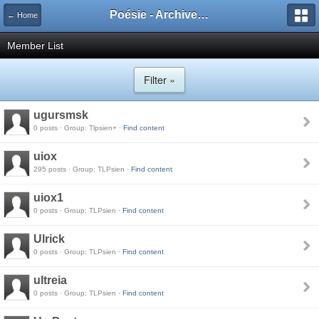
Poésie - Archives de Toute La Poésie - 2005 - 2006
← Home
Member List
Filter »
ugursmsk
0 posts · Group: Tlpsien+ ·
Find content
uiox
295 posts · Group: TLPsien ·
Find content
uiox1
0 posts · Group: TLPsien ·
Find content
Ulrick
0 posts · Group: TLPsien ·
Find content
ultreia
0 posts · Group: TLPsien ·
Find content