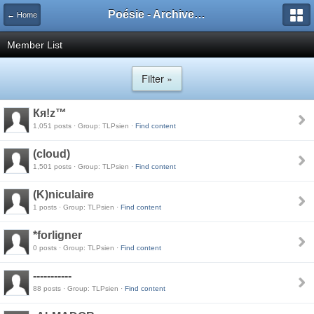
Poésie - Archives de Toute La Poésie - 2005 - 2006
← Home
Member List
Filter »
Кя!z™
1,051 posts · Group: TLPsien ·
Find content
(cloud)
1,501 posts · Group: TLPsien ·
Find content
(K)niculaire
1 posts · Group: TLPsien ·
Find content
*forligner
0 posts · Group: TLPsien ·
Find content
-----------
88 posts · Group: TLPsien ·
Find content