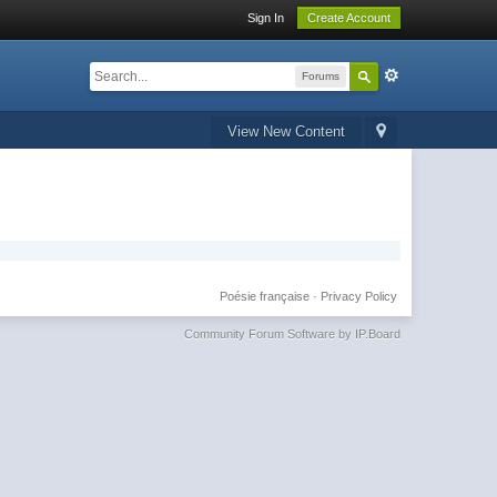
Sign In
Create Account
Forums
View New Content
Poésie française
·
Privacy Policy
Community Forum Software by IP.Board