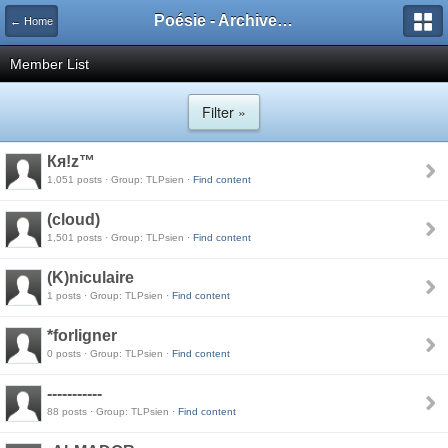
Poésie - Archives de Toute La Poésie - 2005 - 2006
← Home
Member List
Filter »
Кя!z™
1,051 posts · Group: TLPsien ·
Find content
(cloud)
1,501 posts · Group: TLPsien ·
Find content
(K)niculaire
1 posts · Group: TLPsien ·
Find content
*forligner
0 posts · Group: TLPsien ·
Find content
-----------
88 posts · Group: TLPsien ·
Find content