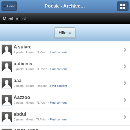
Poésie - Archives de Toute La Poésie - 2005 - 2006
← Home
Member List
Filter »
A suivre
1 posts · Group: TLPsien ·
Find content
a-divinis
2 posts · Group: TLPsien ·
Find content
aaa
0 posts · Group: Tlpsien+ ·
Find content
Aazzoo
0 posts · Group: TLPsien ·
Find content
abdul
0 posts · Group: TLPsien ·
Find content