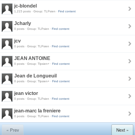
jc-blondel
1,215 posts · Group: TLPsien ·
Find content
Jcharly
0 posts · Group: TLPsien ·
Find content
jcv
0 posts · Group: TLPsien ·
Find content
JEAN ANTOINE
0 posts · Group: Tlpsien+ ·
Find content
Jean de Longueuil
0 posts · Group: Tlpsien+ ·
Find content
jean victor
0 posts · Group: TLPsien ·
Find content
jean-marc la freniere
0 posts · Group: TLPsien ·
Find content
« Prev
Next »