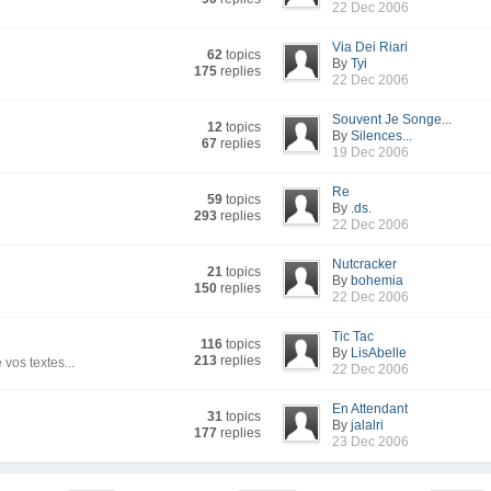
22 Dec 2006
Via Dei Riari
62
topics
By
Tyi
175
replies
22 Dec 2006
Souvent Je Songe...
12
topics
By
Silences...
67
replies
19 Dec 2006
Re
59
topics
By
.ds.
293
replies
22 Dec 2006
Nutcracker
21
topics
By
bohemia
150
replies
22 Dec 2006
Tic Tac
116
topics
By
LisAbelle
213
replies
vos textes...
22 Dec 2006
En Attendant
31
topics
By
jalalri
177
replies
23 Dec 2006