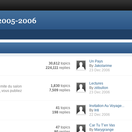
Un Pays
30,612
topics
By
Jakolarime
224,111
replies
23 Dec 2006
Lectures
1,830
topics
imite du salon
By
zébullon
7,509
replies
s, vous publiez
23 Dec 2006
Invitation Au Voyage...
41
topics
By
Inti
198
replies
22 Dec 2006
Car Tu T’en Vas
47
topics
By
Marygrange
90
replies