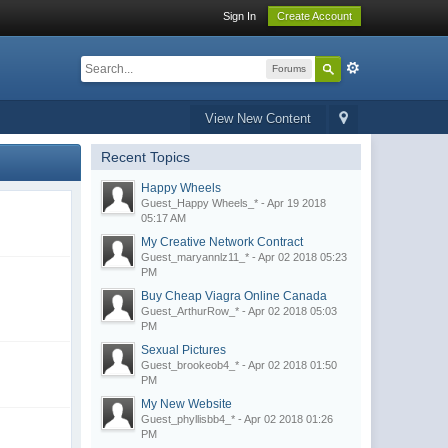
Sign In
Create Account
Forums
View New Content
Recent Topics
Happy Wheels
Guest_Happy Wheels_* - Apr 19 2018
05:17 AM
My Creative Network Contract
Guest_maryannlz11_* - Apr 02 2018 05:23
PM
Buy Cheap Viagra Online Canada
Guest_ArthurRow_* - Apr 02 2018 05:03
PM
Sexual Pictures
Guest_brookeob4_* - Apr 02 2018 01:50
PM
My New Website
Guest_phyllisbb4_* - Apr 02 2018 01:26
PM