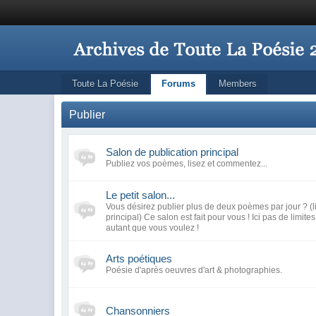
Toute La Poésie
Forums
Members
Publier
Salon de publication principal
Publiez vos poèmes, lisez et commentez...
Le petit salon...
Vous désirez publier plus de deux poèmes par jour ? (l
principal) Ce salon est fait pour vous ! Ici pas de limite
autant que vous voulez !
Arts poétiques
Poésie d'après oeuvres d'art & photographies.
Chansonniers