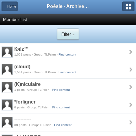
Poésie - Archives de Toute La Poésie - 2005 - 2006
← Home
Member List
Filter »
Кя!z™
1,051 posts · Group: TLPsien ·
Find content
(cloud)
1,501 posts · Group: TLPsien ·
Find content
(K)niculaire
1 posts · Group: TLPsien ·
Find content
*forligner
0 posts · Group: TLPsien ·
Find content
-----------
88 posts · Group: TLPsien ·
Find content