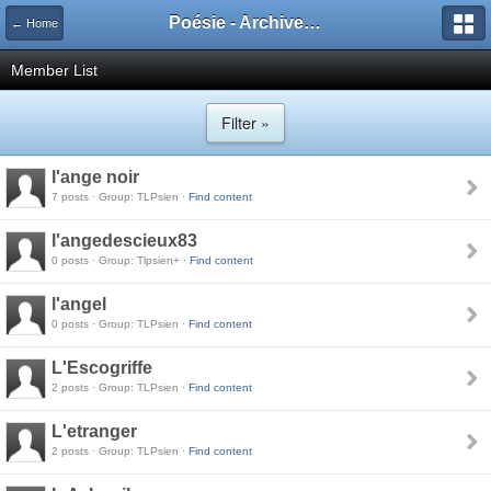
Poésie - Archives de Toute La Poésie - 2005 - 2006
← Home
Member List
Filter »
l'ange noir
7 posts · Group: TLPsien ·
Find content
l'angedescieux83
0 posts · Group: Tlpsien+ ·
Find content
l'angel
0 posts · Group: TLPsien ·
Find content
L'Escogriffe
2 posts · Group: TLPsien ·
Find content
L'etranger
2 posts · Group: TLPsien ·
Find content