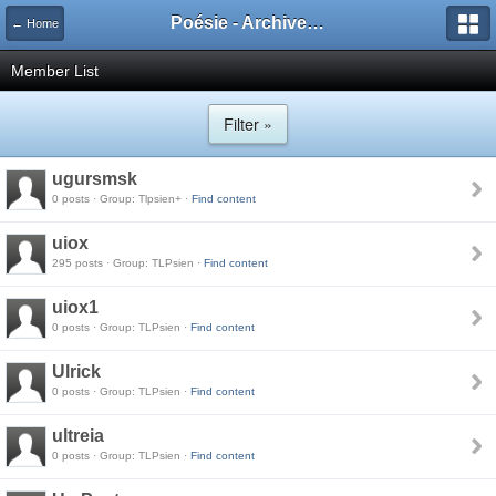
Poésie - Archives de Toute La Poésie - 2005 - 2006
← Home
Member List
Filter »
ugursmsk
0 posts · Group: Tlpsien+ ·
Find content
uiox
295 posts · Group: TLPsien ·
Find content
uiox1
0 posts · Group: TLPsien ·
Find content
Ulrick
0 posts · Group: TLPsien ·
Find content
ultreia
0 posts · Group: TLPsien ·
Find content