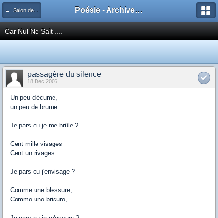
Poésie - Archives de Toute La Poésie - 2005 - 2006
← Salon de publication principal
Car Nul Ne Sait ....
passagère du silence
18 Dec 2006
Un peu d'écume,
un peu de brume
Je pars ou je me brûle ?
Cent mille visages
Cent un rivages
Je pars ou j'envisage ?
Comme une blessure,
Comme une brisure,
Je pars ou je m'assure ?