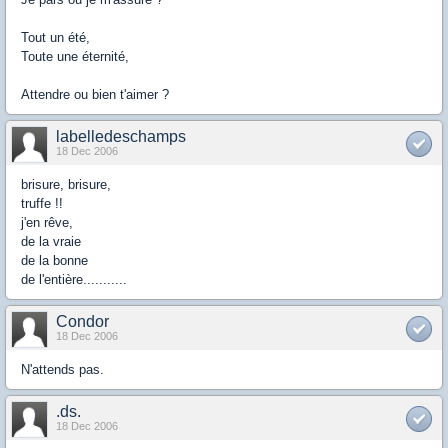
Tout un été,
Toute une éternité,
Attendre ou bien t'aimer ?
labelledeschamps
18 Dec 2006
brisure, brisure,
truffe !!
j'en rêve,
de la vraie
de la bonne
de l'entière...........
Condor
18 Dec 2006
N'attends pas.
.ds.
18 Dec 2006