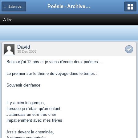
Poésie - Archives de Toute La Poésie - 2005 - 2006
← Salon de publication principal
A lire
David
30 Dec 2005
Bonjour j'ai 12 ans et je viens d'écrire deux poèmes ...
Le premier sur le thème du voyage dans le temps :
Souvenir d'enfance
Il y a bien longtemps,
Lorsque je n'étais qu'un enfant,
J'attendais un être très cher
Impatiemment avec mes frères
Assis devant la cheminée,
A attendre son arrivée.