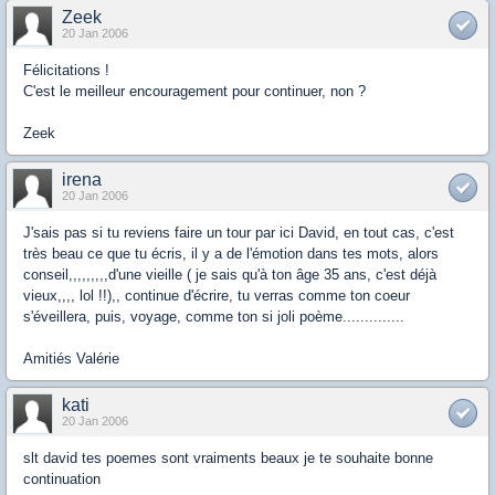
Zeek
20 Jan 2006
Félicitations !
C'est le meilleur encouragement pour continuer, non ?
Zeek
irena
20 Jan 2006
J'sais pas si tu reviens faire un tour par ici David, en tout cas, c'est
très beau ce que tu écris, il y a de l'émotion dans tes mots, alors
conseil,,,,,,,,,d'une vieille ( je sais qu'à ton âge 35 ans, c'est déjà
vieux,,,, lol !!),, continue d'écrire, tu verras comme ton coeur
s'éveillera, puis, voyage, comme ton si joli poème..............
Amitiés Valérie
kati
20 Jan 2006
slt david tes poemes sont vraiments beaux je te souhaite bonne
continuation