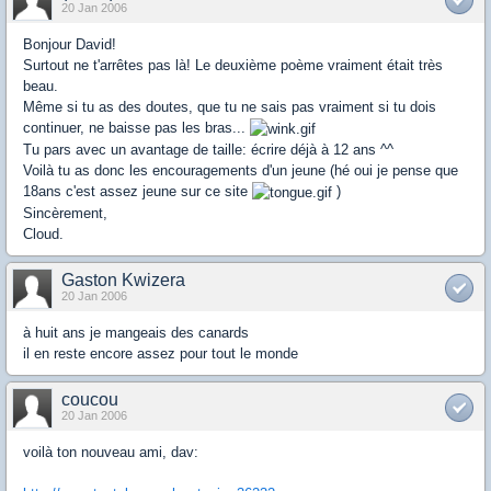
20 Jan 2006
Bonjour David!
Surtout ne t'arrêtes pas là! Le deuxième poème vraiment était très
beau.
Même si tu as des doutes, que tu ne sais pas vraiment si tu dois
continuer, ne baisse pas les bras...
Tu pars avec un avantage de taille: écrire déjà à 12 ans ^^
Voilà tu as donc les encouragements d'un jeune (hé oui je pense que
18ans c'est assez jeune sur ce site
)
Sincèrement,
Cloud.
Gaston Kwizera
20 Jan 2006
à huit ans je mangeais des canards
il en reste encore assez pour tout le monde
coucou
20 Jan 2006
voilà ton nouveau ami, dav: