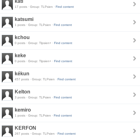
kati
17 posts · Group: TLPsien ·
Find content
katsumi
1 posts · Group: TLPsien ·
Find content
kchou
0 posts · Group: Tlpsien+ ·
Find content
keke
0 posts · Group: Tlpsien+ ·
Find content
kékun
457 posts · Group: TLPsien ·
Find content
Kelton
3 posts · Group: TLPsien ·
Find content
kemiro
1 posts · Group: TLPsien ·
Find content
KERFON
267 posts · Group: TLPsien ·
Find content