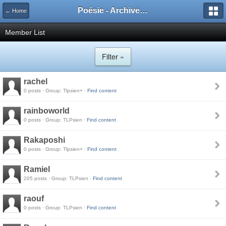
Poésie - Archives de Toute La Poésie - 2005 - 2006
← Home
Member List
Filter »
rachel
0 posts · Group: Tlpsien+ ·
Find content
rainboworld
0 posts · Group: TLPsien ·
Find content
Rakaposhi
0 posts · Group: Tlpsien+ ·
Find content
Ramiel
205 posts · Group: TLPsien ·
Find content
raouf
0 posts · Group: TLPsien ·
Find content