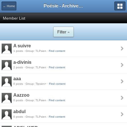
Poésie - Archives de Toute La Poésie - 2005 - 2006
← Home
Member List
Filter »
A suivre
1 posts · Group: TLPsien ·
Find content
a-divinis
2 posts · Group: TLPsien ·
Find content
aaa
0 posts · Group: Tlpsien+ ·
Find content
Aazzoo
0 posts · Group: TLPsien ·
Find content
abdul
0 posts · Group: TLPsien ·
Find content