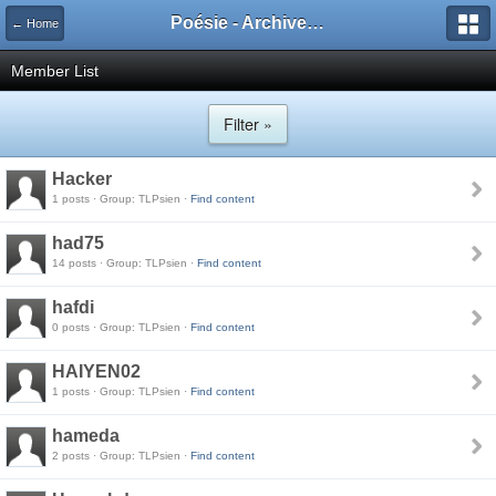
Poésie - Archives de Toute La Poésie - 2005 - 2006
← Home
Member List
Filter »
Hacker
1 posts · Group: TLPsien ·
Find content
had75
14 posts · Group: TLPsien ·
Find content
hafdi
0 posts · Group: TLPsien ·
Find content
HAIYEN02
1 posts · Group: TLPsien ·
Find content
hameda
2 posts · Group: TLPsien ·
Find content