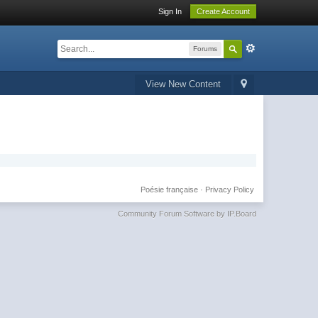
Sign In
Create Account
Forums
View New Content
Poésie française
·
Privacy Policy
Community Forum Software by IP.Board