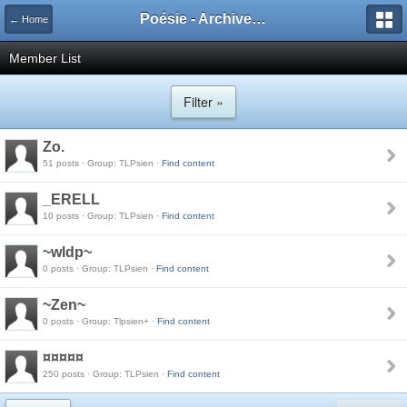
Poésie - Archives de Toute La Poésie - 2005 - 2006
← Home
Member List
Filter »
Zo.
51 posts · Group: TLPsien ·
Find content
_ERELL
10 posts · Group: TLPsien ·
Find content
~wldp~
0 posts · Group: TLPsien ·
Find content
~Zen~
0 posts · Group: Tlpsien+ ·
Find content
¤¤¤¤¤
250 posts · Group: TLPsien ·
Find content