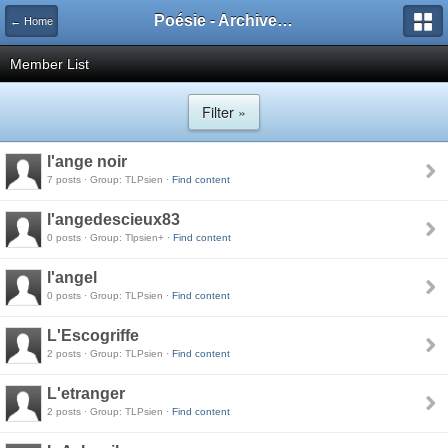
Poésie - Archives de Toute La Poésie - 2005 - 2006
← Home
Member List
Filter »
l'ange noir
7 posts · Group: TLPsien ·
Find content
l'angedescieux83
0 posts · Group: Tlpsien+ ·
Find content
l'angel
0 posts · Group: TLPsien ·
Find content
L'Escogriffe
2 posts · Group: TLPsien ·
Find content
L'etranger
2 posts · Group: TLPsien ·
Find content