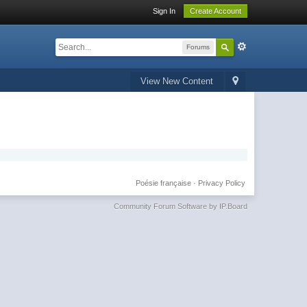
Sign In
Create Account
Forums
View New Content
Poésie française
·
Privacy Policy
Community Forum Software by IP.Board