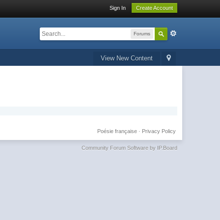
Sign In
Create Account
Forums
View New Content
Poésie française
·
Privacy Policy
Community Forum Software by IP.Board