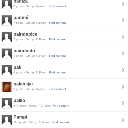
padiza
0 posts · Group: Tlpsien+ ·
Find content
padmé
7 posts · Group: TLPsien ·
Find content
paindepice
7 posts · Group: TLPsien ·
Find content
paindestre
1 posts · Group: TLPsien ·
Find content
pak
0 posts · Group: TLPsien ·
Find content
palamijar
0 posts · Group: Tlpsien+ ·
Find content
pallio
879 posts · Group: TLPsien ·
Find content
Pampi
110 posts · Group: TLPsien ·
Find content