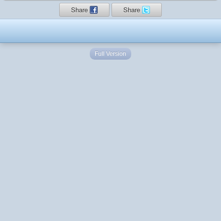
Share
Share
Full Version