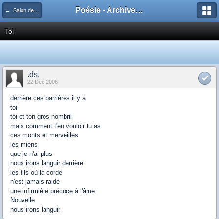
Poésie - Archives de Toute La Poésie - 2005 - 2006
← Salon de publication principal
Toi
.ds.
22 Dec 2006
derrière ces barrières il y a
toi
toi et ton gros nombril
mais comment t'en vouloir tu as
ces monts et merveilles
les miens
que je n'ai plus
nous irons languir derrière
les fils où la corde
n'est jamais raide
une infirmière précoce à l'âme
Nouvelle
nous irons languir