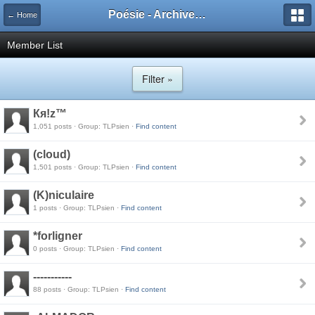
Poésie - Archives de Toute La Poésie - 2005 - 2006
← Home
Member List
Filter »
Кя!z™
1,051 posts · Group: TLPsien ·
Find content
(cloud)
1,501 posts · Group: TLPsien ·
Find content
(K)niculaire
1 posts · Group: TLPsien ·
Find content
*forligner
0 posts · Group: TLPsien ·
Find content
-----------
88 posts · Group: TLPsien ·
Find content