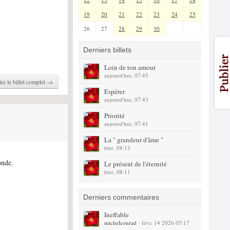
19
20
21
22
23
24
25
26
27
28
29
30
Derniers billets
Loin de ton amour
aujourd'hui, 07:45
ire le billet complet →
Espérer
aujourd'hui, 07:43
Priorité
aujourd'hui, 07:41
La " grandeur d'âme "
hier, 08:13
onde.
Le présent de l'éternité
hier, 08:11
Derniers commentaires
Ineffable
michelconrad
- févr. 14 2026 05:17