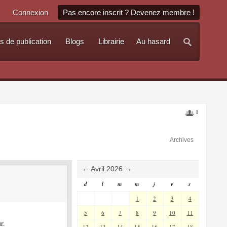
Connexion
Pas encore inscrit ? Devenez membre !
s de publication
Blogs
Librairie
Au hasard
1
Archives
←
Avril 2026
→
d
l
m
m
j
v
s
1
2
3
4
5
6
7
8
9
10
11
r.
12
13
14
15
16
17
18