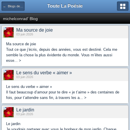
Toute La Poésie
← Blogs de la communauté
michelconrad' Blog
Ma source de joie
03 juin 2026
Ma source de joie
Tout ce que j’écris, depuis des années, vous est destiné. Cela me
semble la chose la plus évidente du monde. Vous m’êtes aussi
esse... >
Le sens du verbe « aimer »
03 juin 2026
Le sens du verbe « aimer »
Il faut beaucoup d’amour pour te dire « je t’aime » des centaines de
fois, pour t’attendre sans fin, à travers les a... >
Le jardin
03 juin 2026
Le jardin
Je voudrais partager avec vous le bonheur de mon jardin. Chaque