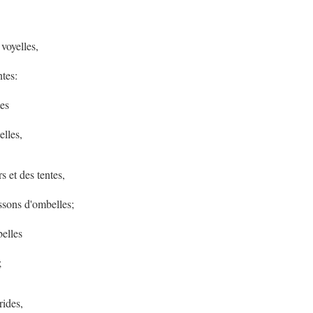
 voyelles,
ntes:
tes
lles,
 et des tentes,
issons d'ombelles;
belles
;
rides,