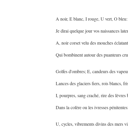
A noir, E blanc, I rouge, U vert, O bleu:
Je dirai quelque jour vos naissances late
A, noir corset velu des mouches éclatan
Qui bombinent autour des puanteurs crue
Golfes d'ombres; E, candeurs des vapeurs
Lances des glaciers fiers, rois blancs, fr
I, pourpres, sang craché, rire des lèvres 
Dans la colère ou les ivresses pénitentes
U, cycles, vibrements divins des mers vi