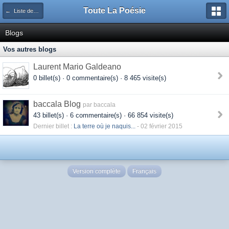
Toute La Poésie
← Liste des blogs
Blogs
Vos autres blogs
Laurent Mario Galdeano
0 billet(s) · 0 commentaire(s) · 8 465 visite(s)
baccala Blog
par baccala
43 billet(s) · 6 commentaire(s) · 66 854 visite(s)
Dernier billet :
La terre où je naquis...
- 02 février 2015
Version complète
Français