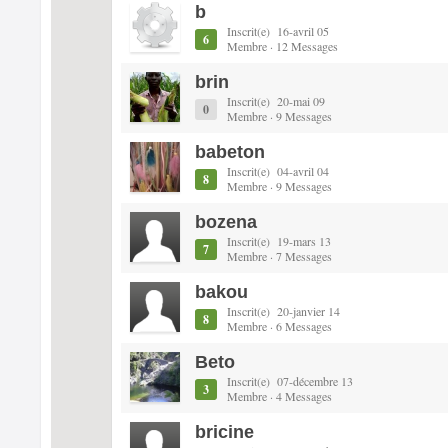
b
Inscrit(e) 16-avril 05
6
Membre · 12 Messages
brin
Inscrit(e) 20-mai 09
0
Membre · 9 Messages
babeton
Inscrit(e) 04-avril 04
8
Membre · 9 Messages
bozena
Inscrit(e) 19-mars 13
7
Membre · 7 Messages
bakou
Inscrit(e) 20-janvier 14
8
Membre · 6 Messages
Beto
Inscrit(e) 07-décembre 13
3
Membre · 4 Messages
bricine