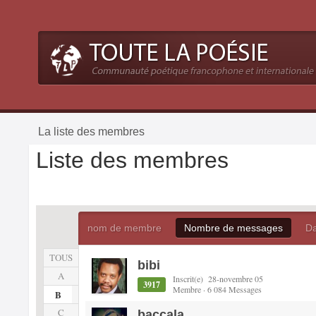
La liste des membres
Liste des membres
nom de membre
Nombre de messages
Da
TOUS
bibi
A
Inscrit(e) 28-novembre 05
3917
Membre · 6 084 Messages
B
C
baccala