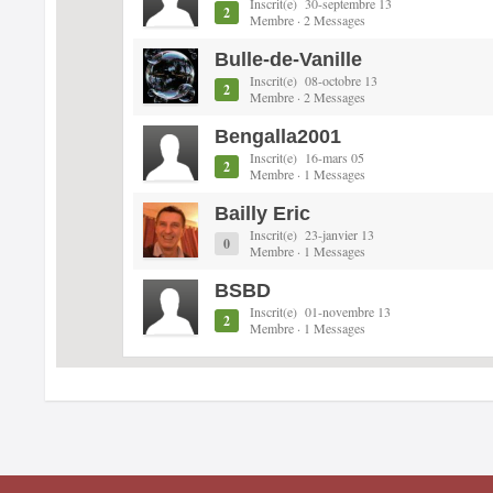
Inscrit(e) 30-septembre 13
2
Membre · 2 Messages
Bulle-de-Vanille
Inscrit(e) 08-octobre 13
2
Membre · 2 Messages
Bengalla2001
Inscrit(e) 16-mars 05
2
Membre · 1 Messages
Bailly Eric
Inscrit(e) 23-janvier 13
0
Membre · 1 Messages
BSBD
Inscrit(e) 01-novembre 13
2
Membre · 1 Messages