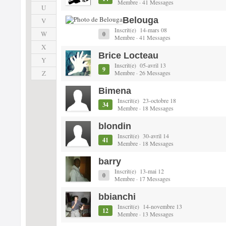
Membre · 41 Messages
U
Belouga
V
Inscrit(e) 14-mars 08
W
0
Membre · 41 Messages
X
Brice Locteau
Y
Inscrit(e) 05-avril 13
9
Z
Membre · 26 Messages
Bimena
Inscrit(e) 23-octobre 18
34
Membre · 18 Messages
blondin
Inscrit(e) 30-avril 14
41
Membre · 18 Messages
barry
Inscrit(e) 13-mai 12
0
Membre · 17 Messages
bbianchi
Inscrit(e) 14-novembre 13
12
Membre · 13 Messages