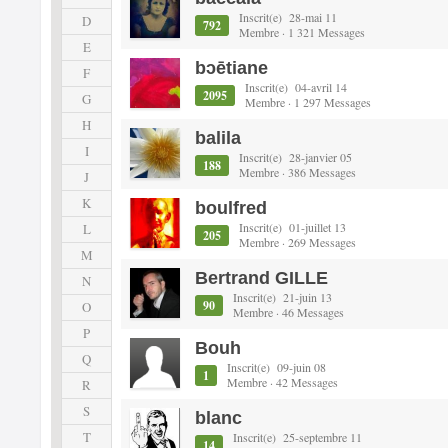
Inscrit(e) 28-mai 11
D
792
Membre · 1 321 Messages
E
bɔētiane
F
Inscrit(e) 04-avril 14
2095
G
Membre · 1 297 Messages
H
balila
I
Inscrit(e) 28-janvier 05
188
Membre · 386 Messages
J
K
boulfred
Inscrit(e) 01-juillet 13
L
205
Membre · 269 Messages
M
Bertrand GILLE
N
Inscrit(e) 21-juin 13
90
O
Membre · 46 Messages
P
Bouh
Q
Inscrit(e) 09-juin 08
1
Membre · 42 Messages
R
S
blanc
T
Inscrit(e) 25-septembre 11
14