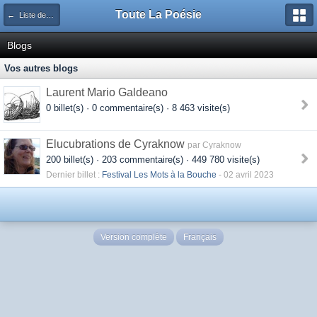
Toute La Poésie
← Liste des blogs
Blogs
Vos autres blogs
Laurent Mario Galdeano
0 billet(s) · 0 commentaire(s) · 8 463 visite(s)
Elucubrations de Cyraknow
par Cyraknow
200 billet(s) · 203 commentaire(s) · 449 780 visite(s)
Dernier billet :
Festival Les Mots à la Bouche
- 02 avril 2023
Version complète
Français