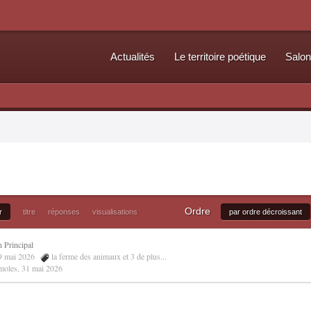
Actualités
Le territoire poétique
Salon
Ordre
r
titre
réponses
visualisations
par ordre décroissant
n Principal
09 mai 2026
la ferme des animaux
et 3 de plus...
 moles
,
31 mai 2026