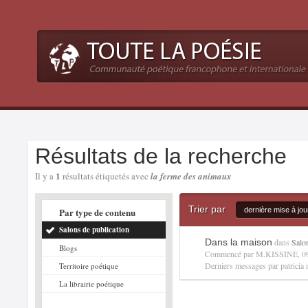
Résultats de la recherche
1
Il y a
résultats étiquetés avec
la ferme des animaux
Trier par
Par type de contenu
dernière mise à jou
Salons de publication
Dans la maison
dans
Salo
Blogs
Commencé par
M.KISSINE
, 
Derniers messages par
patricia
Territoire poétique
La librairie poétique