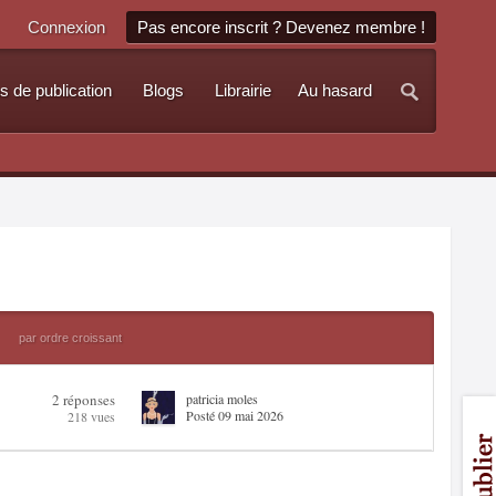
Connexion
Pas encore inscrit ? Devenez membre !
s de publication
Blogs
Librairie
Au hasard
par ordre croissant
2 réponses
patricia moles
Posté 09 mai 2026
218 vues