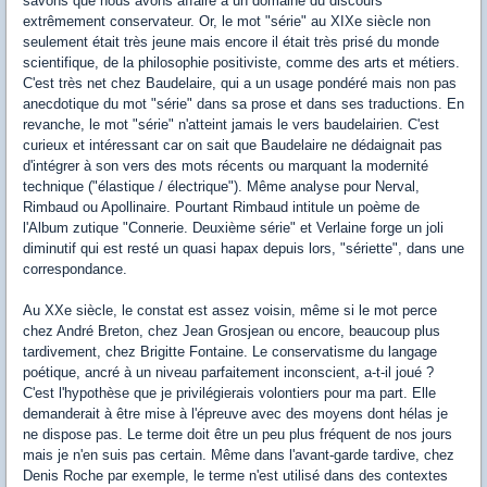
savons que nous avons affaire à un domaine du discours
extrêmement conservateur. Or, le mot "série" au XIXe siècle non
seulement était très jeune mais encore il était très prisé du monde
scientifique, de la philosophie positiviste, comme des arts et métiers.
C'est très net chez Baudelaire, qui a un usage pondéré mais non pas
anecdotique du mot "série" dans sa prose et dans ses traductions. En
revanche, le mot "série" n'atteint jamais le vers baudelairien. C'est
curieux et intéressant car on sait que Baudelaire ne dédaignait pas
d'intégrer à son vers des mots récents ou marquant la modernité
technique ("élastique / électrique"). Même analyse pour Nerval,
Rimbaud ou Apollinaire. Pourtant Rimbaud intitule un poème de
l'Album zutique "Connerie. Deuxième série" et Verlaine forge un joli
diminutif qui est resté un quasi hapax depuis lors, "sériette", dans une
correspondance.
Au XXe siècle, le constat est assez voisin, même si le mot perce
chez André Breton, chez Jean Grosjean ou encore, beaucoup plus
tardivement, chez Brigitte Fontaine. Le conservatisme du langage
poétique, ancré à un niveau parfaitement inconscient, a-t-il joué ?
C'est l'hypothèse que je privilégierais volontiers pour ma part. Elle
demanderait à être mise à l'épreuve avec des moyens dont hélas je
ne dispose pas. Le terme doit être un peu plus fréquent de nos jours
mais je n'en suis pas certain. Même dans l'avant-garde tardive, chez
Denis Roche par exemple, le terme n'est utilisé dans des contextes