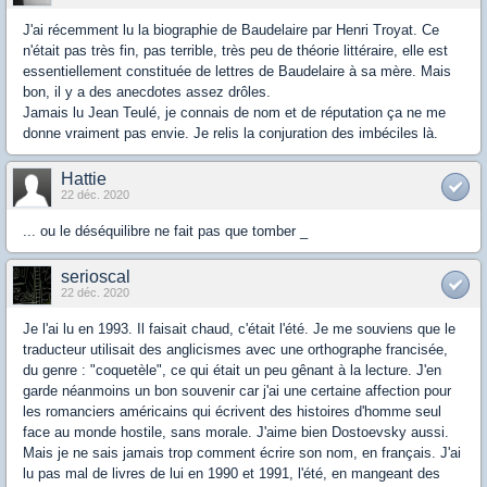
J'ai récemment lu la biographie de Baudelaire par Henri Troyat. Ce
n'était pas très fin, pas terrible, très peu de théorie littéraire, elle est
essentiellement constituée de lettres de Baudelaire à sa mère. Mais
bon, il y a des anecdotes assez drôles.
Jamais lu Jean Teulé, je connais de nom et de réputation ça ne me
donne vraiment pas envie. Je relis la conjuration des imbéciles là.
Hattie
22 déc. 2020
... ou le déséquilibre ne fait pas que tomber _
serioscal
22 déc. 2020
Je l'ai lu en 1993. Il faisait chaud, c'était l'été. Je me souviens que le
traducteur utilisait des anglicismes avec une orthographe francisée,
du genre : "coquetèle", ce qui était un peu gênant à la lecture. J'en
garde néanmoins un bon souvenir car j'ai une certaine affection pour
les romanciers américains qui écrivent des histoires d'homme seul
face au monde hostile, sans morale. J'aime bien Dostoevsky aussi.
Mais je ne sais jamais trop comment écrire son nom, en français. J'ai
lu pas mal de livres de lui en 1990 et 1991, l'été, en mangeant des