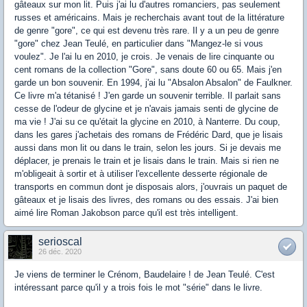
gâteaux sur mon lit. Puis j'ai lu d'autres romanciers, pas seulement
russes et américains. Mais je recherchais avant tout de la littérature
de genre "gore", ce qui est devenu très rare. Il y a un peu de genre
"gore" chez Jean Teulé, en particulier dans "Mangez-le si vous
voulez". Je l'ai lu en 2010, je crois. Je venais de lire cinquante ou
cent romans de la collection "Gore", sans doute 60 ou 65. Mais j'en
garde un bon souvenir. En 1994, j'ai lu "Absalon Absalon" de Faulkner.
Ce livre m'a tétanisé ! J'en garde un souvenir terrible. Il parlait sans
cesse de l'odeur de glycine et je n'avais jamais senti de glycine de
ma vie ! J'ai su ce qu'était la glycine en 2010, à Nanterre. Du coup,
dans les gares j'achetais des romans de Frédéric Dard, que je lisais
aussi dans mon lit ou dans le train, selon les jours. Si je devais me
déplacer, je prenais le train et je lisais dans le train. Mais si rien ne
m'obligeait à sortir et à utiliser l'excellente desserte régionale de
transports en commun dont je disposais alors, j'ouvrais un paquet de
gâteaux et je lisais des livres, des romans ou des essais. J'ai bien
aimé lire Roman Jakobson parce qu'il est très intelligent.
serioscal
26 déc. 2020
Je viens de terminer le Crénom, Baudelaire ! de Jean Teulé. C'est
intéressant parce qu'il y a trois fois le mot "série" dans le livre.