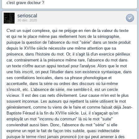
c'est grave docteur ?
serioscal
30 déc. 2020
C'est un sujet complexe, qui ne préjuge en rien de la valeur du texte
et qui ne le place même pas réellement hors de la sériographie,
puisque la question de l'absence du mot "série" dans un texte produit
depuis le XVIIIe siècle nécessite une même attention que sa
présence, dans l'histoire du mot. Or, il s'agit là d'un exercice périlleux
car, contrairement à la présence même rare, l'absence du mot dans
un texte n'offre aucun appui textuel pour l'analyse. Alors que le mot
une fois inscrit, on peut l'étudier dans son existence syntaxique, dans
ses corrélations lexicales, dans sa phrase phonologique et
accentuelle, dans la série ou ordres des discours où lui-même
s'inscrit, etc. L'absence de série, me semble-t-il, est un cercle
vicieux. Il est des cas nets d'évitement. Leur cause m'en est le plus
souvent inconnue. Les auteurs qui rejettent la série utilisent le mot
généralement, comme tu viens de le faire et comme faisait déjà Jean-
Baptiste Féraud à la fin du XVIIIe siècle. Lui, il s'agaçait qu'on
employât un mot "inconnu du commun" là où le mot "suite"
conviendrait aussi bien. Donc, l'absence du mot "série" si elle
exprime un rejet le fait de façon très subtile, quasi indétectable
puisque le terme n'est jamais prononcé (ce qui peut amener à des