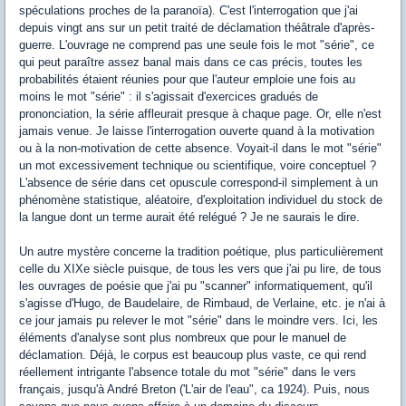
spéculations proches de la paranoïa). C'est l'interrogation que j'ai
depuis vingt ans sur un petit traité de déclamation théâtrale d'après-
guerre. L'ouvrage ne comprend pas une seule fois le mot "série", ce
qui peut paraître assez banal mais dans ce cas précis, toutes les
probabilités étaient réunies pour que l'auteur emploie une fois au
moins le mot "série" : il s'agissait d'exercices gradués de
prononciation, la série affleurait presque à chaque page. Or, elle n'est
jamais venue. Je laisse l'interrogation ouverte quand à la motivation
ou à la non-motivation de cette absence. Voyait-il dans le mot "série"
un mot excessivement technique ou scientifique, voire conceptuel ?
L'absence de série dans cet opuscule correspond-il simplement à un
phénomène statistique, aléatoire, d'exploitation individuel du stock de
la langue dont un terme aurait été relégué ? Je ne saurais le dire.
Un autre mystère concerne la tradition poétique, plus particulièrement
celle du XIXe siècle puisque, de tous les vers que j'ai pu lire, de tous
les ouvrages de poésie que j'ai pu "scanner" informatiquement, qu'il
s'agisse d'Hugo, de Baudelaire, de Rimbaud, de Verlaine, etc. je n'ai à
ce jour jamais pu relever le mot "série" dans le moindre vers. Ici, les
éléments d'analyse sont plus nombreux que pour le manuel de
déclamation. Déjà, le corpus est beaucoup plus vaste, ce qui rend
réellement intrigante l'absence totale du mot "série" dans le vers
français, jusqu'à André Breton ('L'air de l'eau", ca 1924). Puis, nous