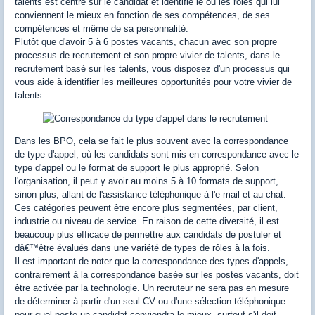
talents est centré sur le candidat et identifie le ou les rôles qui lui
conviennent le mieux en fonction de ses compétences, de ses
compétences et même de sa personnalité.
Plutôt que d'avoir 5 à 6 postes vacants, chacun avec son propre
processus de recrutement et son propre vivier de talents, dans le
recrutement basé sur les talents, vous disposez d'un processus qui
vous aide à identifier les meilleures opportunités pour votre vivier de
talents.
Dans les BPO, cela se fait le plus souvent avec la correspondance
de type d'appel, où les candidats sont mis en correspondance avec le
type d'appel ou le format de support le plus approprié. Selon
l'organisation, il peut y avoir au moins 5 à 10 formats de support,
sinon plus, allant de l'assistance téléphonique à l'e-mail et au chat.
Ces catégories peuvent être encore plus segmentées, par client,
industrie ou niveau de service. En raison de cette diversité, il est
beaucoup plus efficace de permettre aux candidats de postuler et
dâ€™être évalués dans une variété de types de rôles à la fois.
Il est important de noter que la correspondance des types d'appels,
contrairement à la correspondance basée sur les postes vacants, doit
être activée par la technologie. Un recruteur ne sera pas en mesure
de déterminer à partir d'un seul CV ou d'une sélection téléphonique
pour quel poste un candidat conviendra le mieux, surtout s'il doit