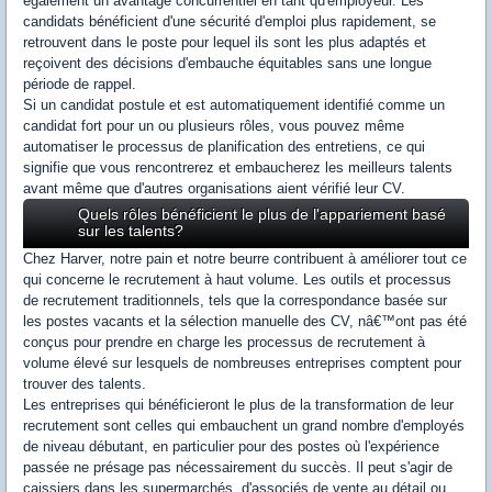
également un avantage concurrentiel en tant qu'employeur. Les
candidats bénéficient d'une sécurité d'emploi plus rapidement, se
retrouvent dans le poste pour lequel ils sont les plus adaptés et
reçoivent des décisions d'embauche équitables sans une longue
période de rappel.
Si un candidat postule et est automatiquement identifié comme un
candidat fort pour un ou plusieurs rôles, vous pouvez même
automatiser le processus de planification des entretiens, ce qui
signifie que vous rencontrerez et embaucherez les meilleurs talents
avant même que d'autres organisations aient vérifié leur CV.
Quels rôles bénéficient le plus de l'appariement basé
sur les talents?
Chez Harver, notre pain et notre beurre contribuent à améliorer tout ce
qui concerne le recrutement à haut volume. Les outils et processus
de recrutement traditionnels, tels que la correspondance basée sur
les postes vacants et la sélection manuelle des CV, nâ€™ont pas été
conçus pour prendre en charge les processus de recrutement à
volume élevé sur lesquels de nombreuses entreprises comptent pour
trouver des talents.
Les entreprises qui bénéficieront le plus de la transformation de leur
recrutement sont celles qui embauchent un grand nombre d'employés
de niveau débutant, en particulier pour des postes où l'expérience
passée ne présage pas nécessairement du succès. Il peut s'agir de
caissiers dans les supermarchés, d'associés de vente au détail ou