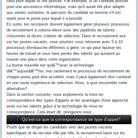
celui pour lequel ils ont postulé. Par exemple, si un candidat postule
pour une assistance informatique, mais qu'il aurait été plus adapté
aux ventes sortantes, le parcours du candidat se termine s'il est
rejeté pour le poste pour lequel il a postulé.
En outre, les recruteurs doivent également gérer plusieurs processus
de recrutement à volume élevé avec des pipelines de talents
cloisonnés et divers critères de sélection. Dans le recrutement axé
sur les postes vacants, vous pourriez vous retrouver avec 5 à 10
processus d'embauche différents à gérer, ce qui peut épuiser les
heures de travail et vous faire perdre des talents qui auraient pu
trouver une place dans votre organisation.
La bonne nouvelle est quâ€™avec la technologie
dâ€™aujourdâ€™hui, non seulement le processus de recrutement de
chaque poste peut être accéléré, mais il peut également être combiné
en une seule expérience de sélection. Alors, à quoi ressemble cette
alternative?
Dans la section suivante, nous explorerons la mise en
correspondance des types d'appels et les avantages d'une approche
axée sur les talents grâce à la technologie de mise en
correspondance. Cela étant dit, plongeons-nous.
Qu'est-ce que la correspondance de type d'appel?
Plutôt que de diriger les candidats vers des postes vacants
spécifiques et de recruter rôle par rôle, le recrutement basé sur les