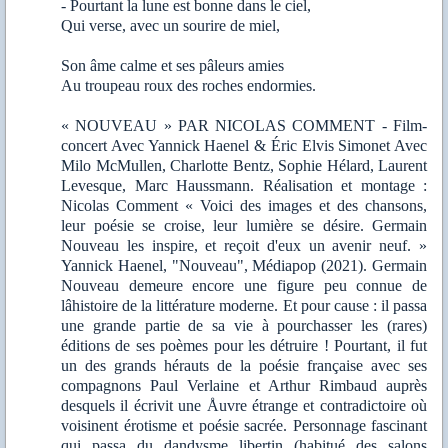
- Pourtant la lune est bonne dans le ciel,
Qui verse, avec un sourire de miel,
Son âme calme et ses pâleurs amies
Au troupeau roux des roches endormies.
« NOUVEAU » PAR NICOLAS COMMENT - Film-
concert Avec Yannick Haenel & Éric Elvis Simonet Avec
Milo McMullen, Charlotte Bentz, Sophie Hélard, Laurent
Levesque, Marc Haussmann. Réalisation et montage :
Nicolas Comment « Voici des images et des chansons,
leur poésie se croise, leur lumière se désire. Germain
Nouveau les inspire, et reçoit d'eux un avenir neuf. »
Yannick Haenel, "Nouveau", Médiapop (2021). Germain
Nouveau demeure encore une figure peu connue de
lâhistoire de la littérature moderne. Et pour cause : il passa
une grande partie de sa vie à pourchasser les (rares)
éditions de ses poèmes pour les détruire ! Pourtant, il fut
un des grands hérauts de la poésie française avec ses
compagnons Paul Verlaine et Arthur Rimbaud auprès
desquels il écrivit une Åuvre étrange et contradictoire où
voisinent érotisme et poésie sacrée. Personnage fascinant
qui passa du dandysme libertin (habitué des salons