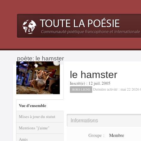
poète: le hamster
le hamster
Inscrit(e) : 12 juil. 2005
Dernière activité : mai 22 2026
HORS-LIGNE
Vue d'ensemble
Mises à jour du statut
Informations
Mentions "j'aime"
Groupe :
Membre
Amis