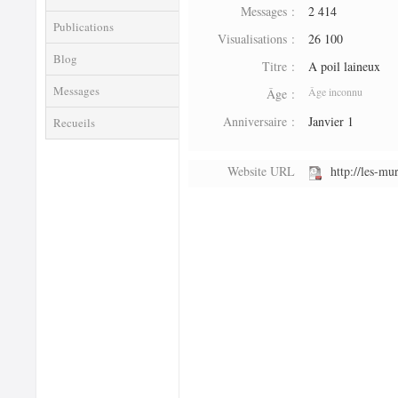
Messages :
2 414
Publications
Visualisations :
26 100
Blog
Titre :
A poil laineux
Messages
Âge inconnu
Âge :
Anniversaire :
Janvier 1
Recueils
Website URL
http://les-mu