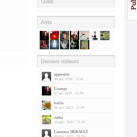
Outils
Amis
Derniers visiteurs
apprentie
06 juil. 2026 - 12:41
Lisange
17 oct. 2025 - 23:58
balila
10 nov. 2023 - 21:59
zarha
16 janv. 2023 - 15:25
Laurence HERAULT
09 févr. 2022 - 23:29