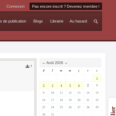
Connexion
Pas encore inscrit ? Devenez membre !
s de publication
Blogs
Librairie
Au hasard
←
Août 2026
→
1
d
l
m
m
j
v
s
1
2
3
4
5
6
7
8
9
10
11
12
13
14
15
16
17
18
19
20
21
22
23
24
25
26
27
28
29
30
31