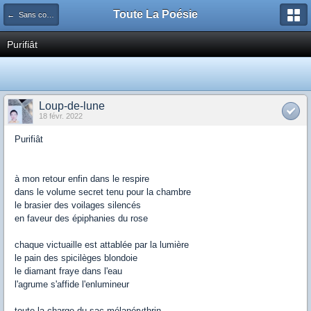
Toute La Poésie
← Sans commentaires...
Purifiât
Loup-de-lune
18 févr. 2022
Purifiât
à mon retour enfin dans le respire
dans le volume secret tenu pour la chambre
le brasier des voilages silencés
en faveur des épiphanies du rose
chaque victuaille est attablée par la lumière
le pain des spicilèges blondoie
le diamant fraye dans l'eau
l'agrume s'affide l'enlumineur
toute la charge du sac mélanérythrin