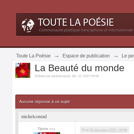
→
→
Toute La Poésie
Espace de publication
Le pet
La Beauté du monde
Débuté par
michelconrad
,
déc. 02 2025 09:06
Aucune réponse à ce sujet
michelconrad
Tlpsien +++
Posté
02 décembre 2025 - 09:06