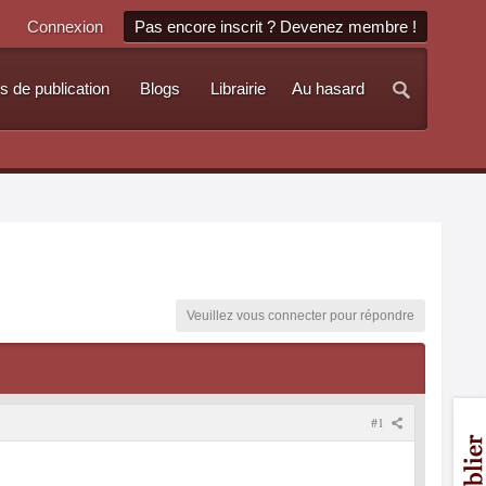
Connexion
Pas encore inscrit ? Devenez membre !
s de publication
Blogs
Librairie
Au hasard
Veuillez vous connecter pour répondre
#1