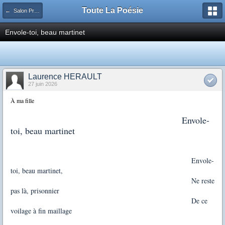
Toute La Poésie
← Salon Principal
Envole-toi, beau martinet
Laurence HERAULT
27 juin 2026
À ma fille
Envole-
toi, beau martinet
Envole-
toi, beau martinet,
Ne reste
pas là, prisonnier
De ce
voilage à fin maillage