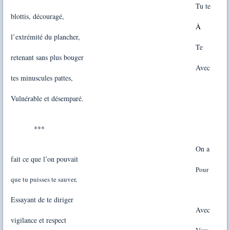
Tu te
blottis, découragé,
À
l’extrémité du plancher,
Te
retenant sans plus bouger
Avec
tes minuscules pattes,
Vulnérable et désemparé.
***
On a
fait ce que l’on pouvait
Pour
que tu puisses te sauver,
Essayant de te diriger
Avec
vigilance et respect