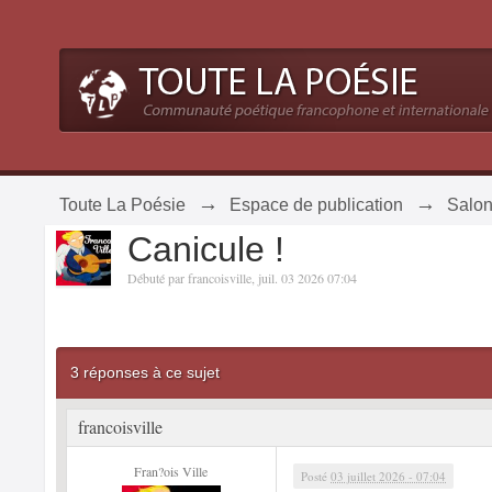
→
→
Toute La Poésie
Espace de publication
Salon
Canicule !
Débuté par
francoisville
,
juil. 03 2026 07:04
3 réponses à ce sujet
francoisville
Fran?ois Ville
Posté
03 juillet 2026 - 07:04