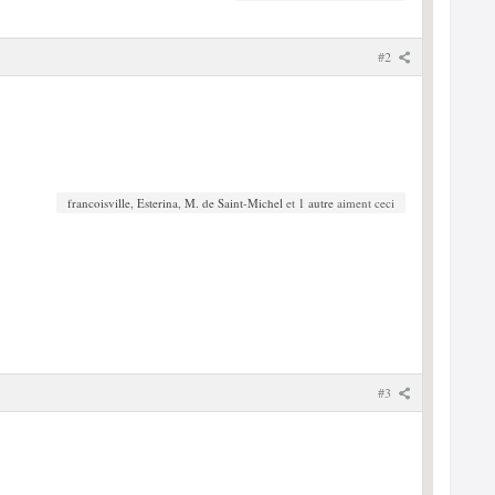
#2
francoisville
,
Esterina
,
M. de Saint-Michel
et
1 autre
aiment ceci
#3