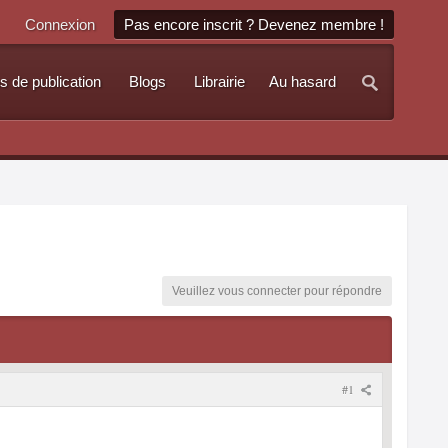
Connexion
Pas encore inscrit ? Devenez membre !
s de publication
Blogs
Librairie
Au hasard
Veuillez vous connecter pour répondre
#1