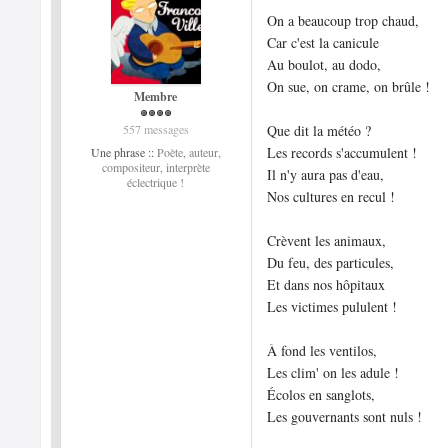
On a beaucoup trop chaud,
Car c'est la canicule
Au boulot, au dodo,
On sue, on crame, on brûle !
Membre
557 messages
Que dit la météo ?
Les records s'accumulent !
Une phrase ::
Poète, auteur,
compositeur, interprète
Il n'y aura pas d'eau,
éclectrique !
Nos cultures en recul !
Crèvent les animaux,
Du feu, des particules,
Et dans nos hôpitaux
Les victimes pululent !
À fond les ventilos,
Les clim' on les adule !
Écolos en sanglots,
Les gouvernants sont nuls !