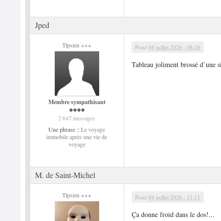
Jped
Tlpsien +++
Posté
04 juillet 2026 - 08:26
Tableau joliment brossé d’une s
Membre sympathisant
2 647 messages
Une phrase ::
Le voyage
immobile après une vie de
voyage
M. de Saint-Michel
Tlpsien +++
Posté
04 juillet 2026 - 11:11
Ça donne froid dans le dos!...