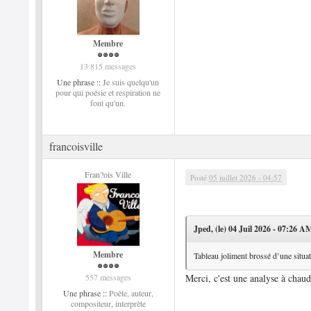
Membre
13 815 messages
Une phrase ::
Je suis quelqu'un
pour qui poésie et respiration ne
font qu'un.
francoisville
Fran?ois Ville
Posté
05 juillet 2026 - 04:57
Jped, (le) 04 Juil 2026 - 07:26 AM
Membre
Tableau joliment brossé d’une situa
557 messages
Merci, c'est une analyse à chau
Une phrase ::
Poète, auteur,
compositeur, interprète