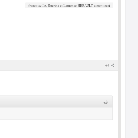
francoisville
,
Esterina
et
Laurence HERAULT
aiment ceci
#4