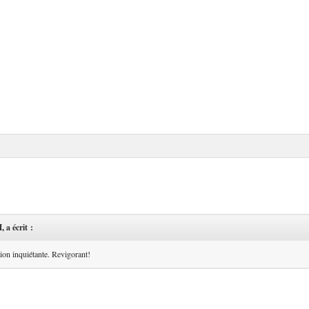
, a écrit :
tion inquiétante. Revigorant!
d