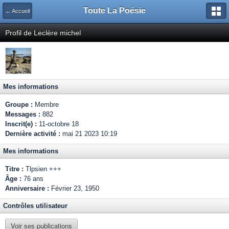
Toute La Poésie
← Accueil
Profil de Leclère michel
Mes informations
Groupe :
Membre
Messages :
882
Inscrit(e) :
11-octobre 18
Dernière activité :
mai 21 2023 10:19
Mes informations
Titre :
Tlpsien +++
Âge :
76 ans
Anniversaire :
Février 23, 1950
Contrôles utilisateur
Voir ses publications