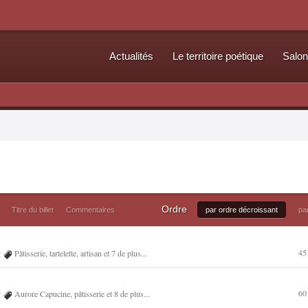
Actualités
Le territoire poétique
Salon
Ordre
Titre du billet
Commentaires
par ordre décroissant
pa
45
g
Pâtisserie
,
tartelette
,
artisan
et 7 de plus...
60
g
Aurore Capucine
,
pâtisserie
et 8 de plus...