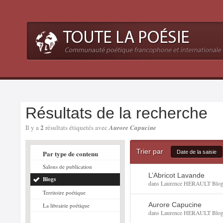
Résultats de la recherche
2
Il y a
résultats étiquetés avec
Aurore Capucine
Trier par
Par type de contenu
Date de la saisie
Salons de publication
L’Abricot Lavande
Blogs
dans
Laurence HERAULT Blo
Territoire poétique
Aurore Capucine
La librairie poétique
dans
Laurence HERAULT Blo